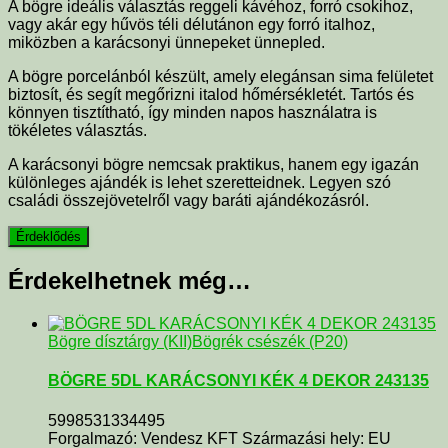
A bögre ideális választás reggeli kávéhoz, forró csokihoz,
vagy akár egy hűvös téli délutánon egy forró italhoz,
miközben a karácsonyi ünnepeket ünnepled.
A bögre porcelánból készült, amely elegánsan sima felületet
biztosít, és segít megőrizni italod hőmérsékletét. Tartós és
könnyen tisztítható, így minden napos használatra is
tökéletes választás.
A karácsonyi bögre nemcsak praktikus, hanem egy igazán
különleges ajándék is lehet szeretteidnek. Legyen szó
családi összejövetelről vagy baráti ajándékozásról.
Érdekelhetnek még…
Bögre dísztárgy (KII)
Bögrék csészék (P20)
BÖGRE 5DL KARÁCSONYI KÉK 4 DEKOR 243135
5998531334495
Forgalmazó: Vendesz KFT Származási hely: EU