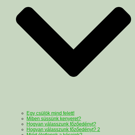
Egy csülök mind felett!
Miben süssünk kenyeret?
Hogyan válasszunk főzőedényt?
Hogyan válasszunk főzőedényt? 2
Miért életlenek a késeink?