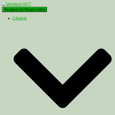
Navigáció be-/kikapcsolása
Cégünk