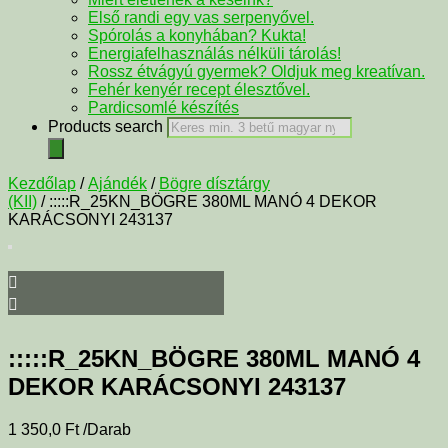
Első randi egy vas serpenyővel.
Spórolás a konyhában? Kukta!
Energiafelhasználás nélküli tárolás!
Rossz étvágyú gyermek? Oldjuk meg kreatívan.
Fehér kenyér recept élesztővel.
Pardicsomlé készítés
Products search
Kezdőlap
/
Ajándék
/
Bögre dísztárgy
(KII)
/ :::::R_25KN_BÖGRE 380ML MANÓ 4 DEKOR
KARÁCSONYI 243137
:::::R_25KN_BÖGRE 380ML MANÓ 4
DEKOR KARÁCSONYI 243137
1 350,0
Ft
/Darab