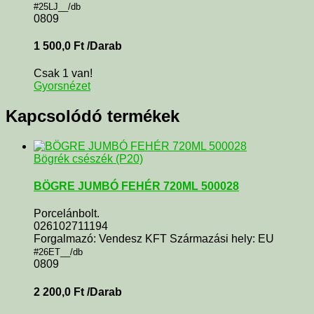
#25LJ__/db
0809
1 500,0
Ft
/Darab
Csak 1 van!
Gyorsnézet
Kapcsolódó termékek
Bögrék csészék (P20)
BÖGRE JUMBÓ FEHÉR 720ML 500028
Porcelánbolt.
026102711194
Forgalmazó: Vendesz KFT Származási hely: EU
#26ET__/db
0809
2 200,0
Ft
/Darab