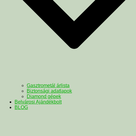
Gasztrometál árlista
Biztonsági adatlapok
Diamond gépek
Belvárosi Ajándékbolt
BLOG