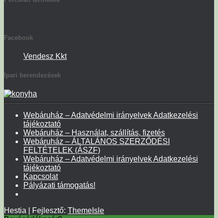
Facebook
Vendesz Kkt
Ipari berendezések
Webáruház – Adatvédelmi irányelvek Adatkezelési
tájékoztató
Webáruház – Használat, szállítás, fizetés
Webáruház – ÁLTALÁNOS SZERZŐDÉSI
FELTÉTELEK (ÁSZF)
Webáruház – Adatvédelmi irányelvek Adatkezelési
tájékoztató
Kapcsolat
Pályázati támogatás!
Hestia | Fejlesztő:
ThemeIsle