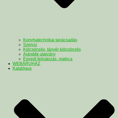
Konyhatechnikai tanácsadás
Szerviz
Kölcsönzés, tányér kölcsönzés
Ajándék utalvány
Egyedi feliratozás, matrica
WEBÁRUHÁZ
Katalógus