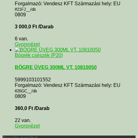
Forgalmazó: Vendesz KFT Származási hely: EU
#21FJ__/db
0809
3 000,0
Ft
/Darab
6 van.
Gyorsnézet
Bögrék csészék (P20)
BÖGRE ÜVEG 300ML VT. 10810050
5999103101552
Forgalmazó: Vendesz KFT Származási hely: EU
#26GC__/db
0809
360,0
Ft
/Darab
22 van.
Gyorsnézet
Porcelán termékek