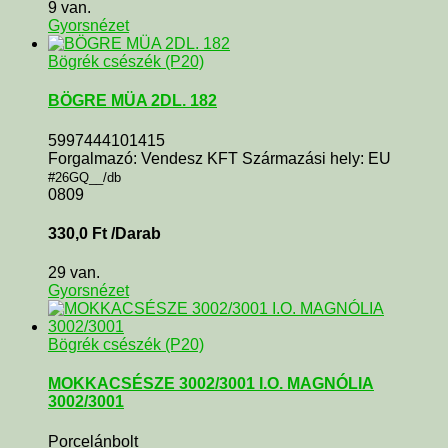
9 van.
Gyorsnézet
Bögrék csészék (P20)
BÖGRE MÜA 2DL. 182
5997444101415
Forgalmazó: Vendesz KFT Származási hely: EU
#26GQ__/db
0809
330,0
Ft
/Darab
29 van.
Gyorsnézet
Bögrék csészék (P20)
MOKKACSÉSZE 3002/3001 I.O. MAGNÓLIA
3002/3001
Porcelánbolt