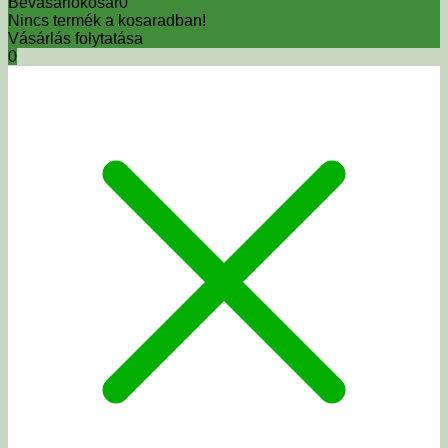
Bevásárlókosár
0
Nincs termék a kosaradban!
Vásárlás folytatása
0