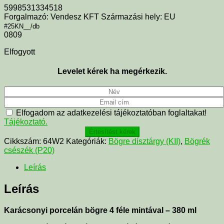
5998531334518
Forgalmazó: Vendesz KFT Származási hely: EU
#25KN__/db
0809
Elfogyott
Levelet kérek ha megérkezik.
Elfogadom az adatkezelési tájékoztatóban foglaltakat!
Tájékoztató.
Értesítést kérek
Cikkszám:
64W2
Kategóriák:
Bögre dísztárgy (KII)
,
Bögrék
csészék (P20)
Leírás
Leírás
Karácsonyi porcelán bögre 4 féle mintával – 380 ml