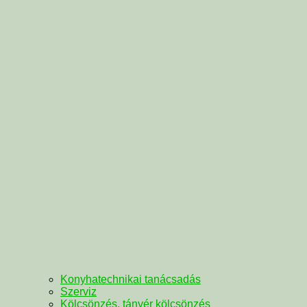
Konyhatechnikai tanácsadás
Szerviz
Kölcsönzés, tányér kölcsönzés