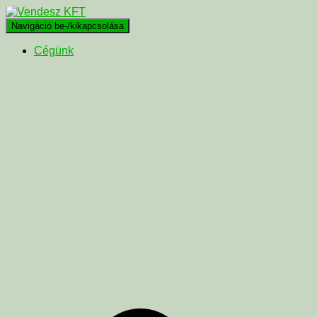
Navigáció be-/kikapcsolása
Cégünk