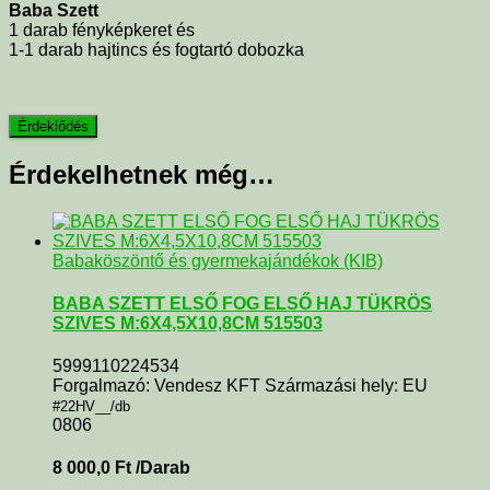
Baba Szett
1 darab fényképkeret és
1-1 darab hajtincs és fogtartó dobozka
Érdekelhetnek még…
Babaköszöntő és gyermekajándékok (KIB)
BABA SZETT ELSŐ FOG ELSŐ HAJ TÜKRÖS
SZIVES M:6X4,5X10,8CM 515503
5999110224534
Forgalmazó: Vendesz KFT Származási hely: EU
#22HV__/db
0806
8 000,0
Ft
/Darab