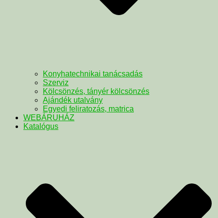
Konyhatechnikai tanácsadás
Szerviz
Kölcsönzés, tányér kölcsönzés
Ajándék utalvány
Egyedi feliratozás, matrica
WEBÁRUHÁZ
Katalógus