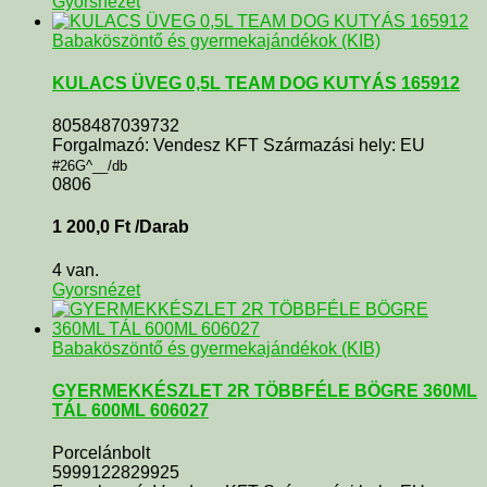
Gyorsnézet
Babaköszöntő és gyermekajándékok (KIB)
KULACS ÜVEG 0,5L TEAM DOG KUTYÁS 165912
8058487039732
Forgalmazó: Vendesz KFT Származási hely: EU
#26G^__/db
0806
1 200,0
Ft
/Darab
4 van.
Gyorsnézet
Babaköszöntő és gyermekajándékok (KIB)
GYERMEKKÉSZLET 2R TÖBBFÉLE BÖGRE 360ML
TÁL 600ML 606027
Porcelánbolt
5999122829925