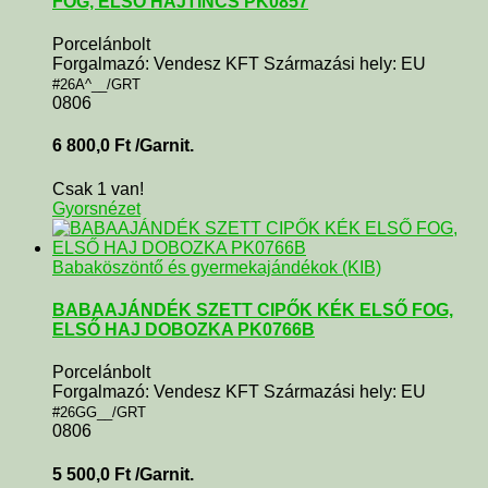
FOG, ELSŐ HAJTINCS PK0857
Porcelánbolt
Forgalmazó: Vendesz KFT Származási hely: EU
#26A^__/GRT
0806
6 800,0
Ft
/Garnit.
Csak 1 van!
Gyorsnézet
Babaköszöntő és gyermekajándékok (KIB)
BABAAJÁNDÉK SZETT CIPŐK KÉK ELSŐ FOG,
ELSŐ HAJ DOBOZKA PK0766B
Porcelánbolt
Forgalmazó: Vendesz KFT Származási hely: EU
#26GG__/GRT
0806
5 500,0
Ft
/Garnit.