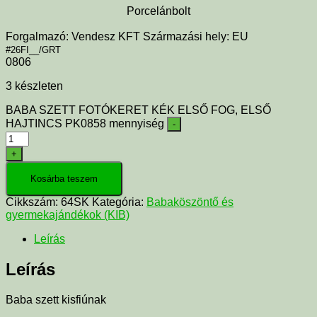
Porcelánbolt
Forgalmazó: Vendesz KFT Származási hely: EU
#26FI__/GRT
0806
3 készleten
BABA SZETT FOTÓKERET KÉK ELSŐ FOG, ELSŐ
HAJTINCS PK0858 mennyiség
-
+
Kosárba teszem
Cikkszám:
64SK
Kategória:
Babaköszöntő és
gyermekajándékok (KIB)
Leírás
Leírás
Baba szett kisfiúnak