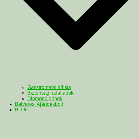
Gasztrometál árlista
Biztonsági adatlapok
Diamond gépek
Belvárosi Ajándékbolt
BLOG