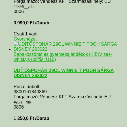
Forgalmazó: Vendesz KFT Származási hely: EU
#23FS__/db
0806
3 990,0
Ft
/Darab
Csak 1 van!
Gyorsnézet
Babaköszöntő és gyermekajándékok (KIB)
Vizes-
whiskys-üdítős (U10)
ÜDÍTŐSPOHÁR 29CL WINNIE T POOH SÁRGA
DISNEY 263022
Porcelánbolt.
3800161840869
Forgalmazó: Vendesz KFT Származási hely: EU
#25I]__/db
0806
1 350,0
Ft
/Darab