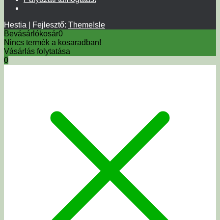
Hestia | Fejlesztő:
ThemeIsle
Bevásárlókosár
0
Nincs termék a kosaradban!
Vásárlás folytatása
0