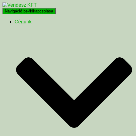
Navigáció be-/kikapcsolása
Cégünk