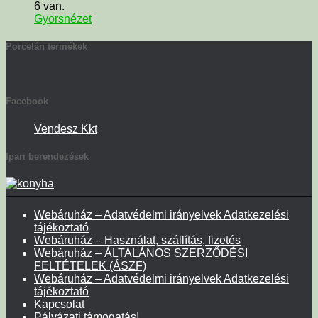
6 van.
Gyorsnézet
Porcelán termékek
Facebook
Vendesz Kkt
Ipari berendezések
Webáruház – Adatvédelmi irányelvek Adatkezelési
tájékoztató
Webáruház – Használat, szállítás, fizetés
Webáruház – ÁLTALÁNOS SZERZŐDÉSI
FELTÉTELEK (ÁSZF)
Webáruház – Adatvédelmi irányelvek Adatkezelési
tájékoztató
Kapcsolat
Pályázati támogatás!