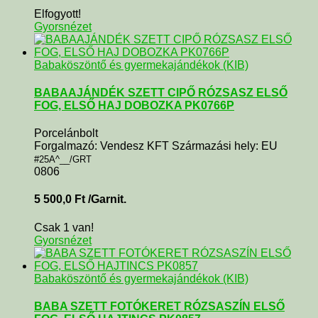
Elfogyott!
Gyorsnézet
Babaköszöntő és gyermekajándékok (KIB)
BABAAJÁNDÉK SZETT CIPŐ RÓZSASZ ELSŐ
FOG, ELSŐ HAJ DOBOZKA PK0766P
Porcelánbolt
Forgalmazó: Vendesz KFT Származási hely: EU
#25A^__/GRT
0806
5 500,0
Ft
/Garnit.
Csak 1 van!
Gyorsnézet
Babaköszöntő és gyermekajándékok (KIB)
BABA SZETT FOTÓKERET RÓZSASZÍN ELSŐ