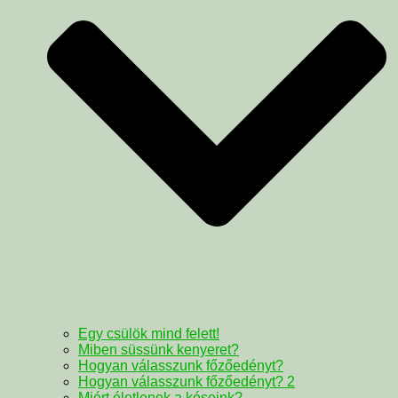
Egy csülök mind felett!
Miben süssünk kenyeret?
Hogyan válasszunk főzőedényt?
Hogyan válasszunk főzőedényt? 2
Miért életlenek a késeink?