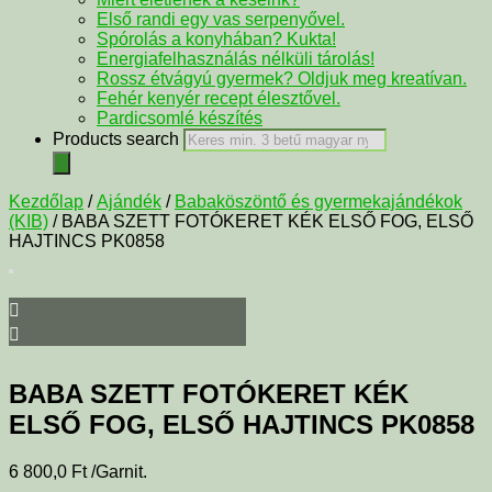
Első randi egy vas serpenyővel.
Spórolás a konyhában? Kukta!
Energiafelhasználás nélküli tárolás!
Rossz étvágyú gyermek? Oldjuk meg kreatívan.
Fehér kenyér recept élesztővel.
Pardicsomlé készítés
Products search
Kezdőlap
/
Ajándék
/
Babaköszöntő és gyermekajándékok
(KIB)
/ BABA SZETT FOTÓKERET KÉK ELSŐ FOG, ELSŐ
HAJTINCS PK0858
BABA SZETT FOTÓKERET KÉK
ELSŐ FOG, ELSŐ HAJTINCS PK0858
6 800,0
Ft
/Garnit.