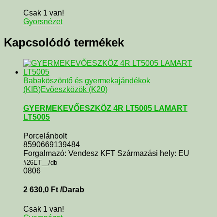
Csak 1 van!
Gyorsnézet
Kapcsolódó termékek
Babaköszöntő és gyermekajándékok
(KIB)
Evőeszközök (K20)
GYERMEKEVŐESZKÖZ 4R LT5005 LAMART
LT5005
Porcelánbolt
8590669139484
Forgalmazó: Vendesz KFT Származási hely: EU
#26ET__/db
0806
2 630,0
Ft
/Darab
Csak 1 van!