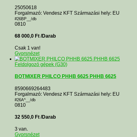
25050618
Forgalmazó: Vendesz KFT Származási hely: EU
#26BP__/db
0810
68 000,0
Ft
/Darab
Csak 1 van!
Gyorsnézet
Feldolgozó gépek (G30)
BOTMIXER PHILCO PHHB 6625 PHHB 6625
8590669264483
Forgalmazó: Vendesz KFT Származási hely: EU
#26A^__/db
0810
32 550,0
Ft
/Darab
3 van.
Gyorsnézet