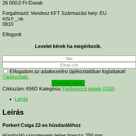
26 000,0
Ft
/Darab
Forgalmazó: Vendesz KFT Származási hely: EU
#25LP__/db
0810
Elfogyott
Levelet kérek ha megérkezik.
Elfogadom az adatkezelési tájékoztatóban foglaltakat!
Tájékoztató.
Értesítést kérek
Cikkszám:
656D
Kategória:
Feldolgozó gépek (G30)
Leírás
Leírás
Porkert Csiga 22-es húsdarálóhoz
Húsdaráló csigatengely teljes hossza: 250 mm