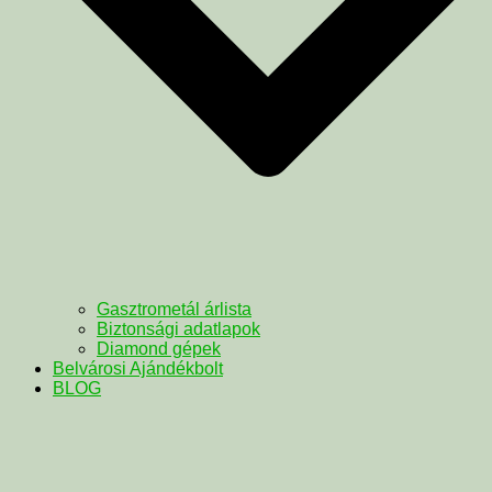
Gasztrometál árlista
Biztonsági adatlapok
Diamond gépek
Belvárosi Ajándékbolt
BLOG