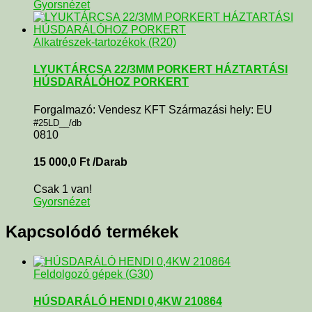
Gyorsnézet
Alkatrészek-tartozékok (R20)
LYUKTÁRCSA 22/3MM PORKERT HÁZTARTÁSI
HÚSDARÁLÓHOZ PORKERT
Forgalmazó: Vendesz KFT Származási hely: EU
#25LD__/db
0810
15 000,0
Ft
/Darab
Csak 1 van!
Gyorsnézet
Kapcsolódó termékek
Feldolgozó gépek (G30)
HÚSDARÁLÓ HENDI 0,4KW 210864