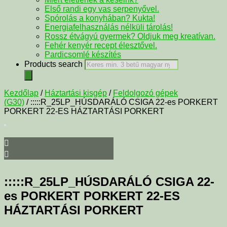
Első randi egy vas serpenyővel.
Spórolás a konyhában? Kukta!
Energiafelhasználás nélküli tárolás!
Rossz étvágyú gyermek? Oldjuk meg kreatívan.
Fehér kenyér recept élesztővel.
Pardicsomlé készítés
Products search
Kezdőlap
/
Háztartási kisgép
/
Feldolgozó gépek
(G30)
/ :::::R_25LP_HÚSDARÁLÓ CSIGA 22-es PORKERT
PORKERT 22-ES HÁZTARTÁSI PORKERT
:::::R_25LP_HÚSDARÁLÓ CSIGA 22-
es PORKERT PORKERT 22-ES
HÁZTARTÁSI PORKERT