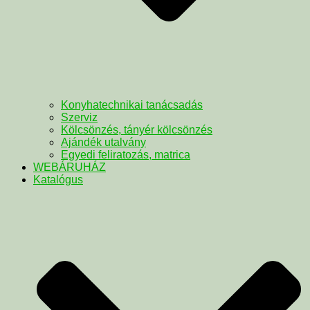
Konyhatechnikai tanácsadás
Szerviz
Kölcsönzés, tányér kölcsönzés
Ajándék utalvány
Egyedi feliratozás, matrica
WEBÁRUHÁZ
Katalógus