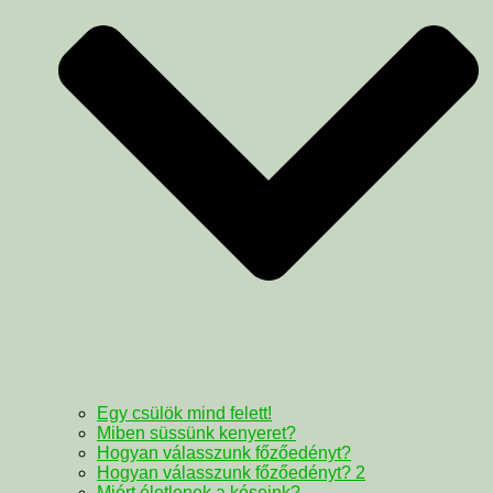
Egy csülök mind felett!
Miben süssünk kenyeret?
Hogyan válasszunk főzőedényt?
Hogyan válasszunk főzőedényt? 2
Miért életlenek a késeink?