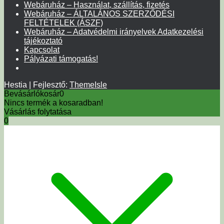
Webáruház – Használat, szállítás, fizetés
Webáruház – ÁLTALÁNOS SZERZŐDÉSI
FELTÉTELEK (ÁSZF)
Webáruház – Adatvédelmi irányelvek Adatkezelési
tájékoztató
Kapcsolat
Pályázati támogatás!
Hestia | Fejlesztő:
ThemeIsle
Bevásárlókosár
0
Nincs termék a kosaradban!
Vásárlás folytatása
0