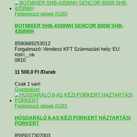
Feldolgozó gépek (G30)
BOTMIXER SHB-4358WH SENCOR 800W SHB-
4358WH
8590669253012
Forgalmazó: Vendesz KFT Származási hely: EU
#26FI__/db
0810
11 500,0
Ft
/Darab
Csak 1 van!
Gyorsnézet
Feldolgozó gépek (G30)
HÚSDARÁLÓ 8-AS KÉZI PORKERT HÁZTARTÁSI
PORKERT
8595017307003