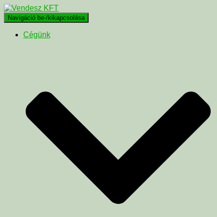
Navigáció be-/kikapcsolása
Cégünk