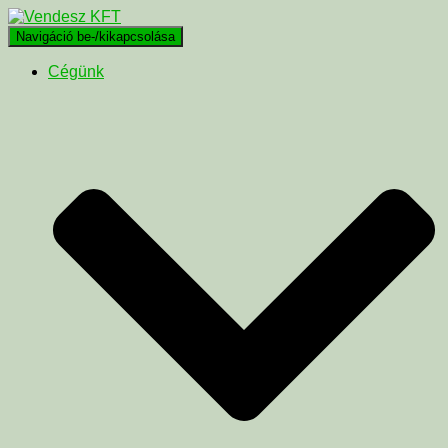
Navigáció be-/kikapcsolása
Cégünk