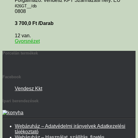
Forgalmazó: Vendesz KFT Származási hely: EU
#26GT__/db
0808
3 700,0
Ft
/Darab
12 van.
Gyorsnézet
Porcelán termékek
Facebook
Vendesz Kkt
Ipari berendezések
Webáruház – Adatvédelmi irányelvek Adatkezelési
tájékoztató
Webáruház – Használat, szállítás, fizetés