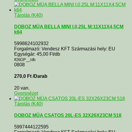
Tárolás (K40)
DOBOZ MÜA BELLA MINI I.0,25L M:11X11X4,5CM
k64
5998624102932
Forgalmazó: Vendesz KFT Származási hely: EU
Egységár: 45,00 Ft/db
#26GP__/db
0808
270,0
Ft
/Darab
20 van.
Gyorsnézet
Tárolás (K40)
DOBOZ MÜA CSATOS 20L-ES 32X26X23CM 518
5997444122595