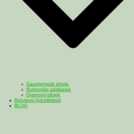
Gasztrometál árlista
Biztonsági adatlapok
Diamond gépek
Belvárosi Ajándékbolt
BLOG