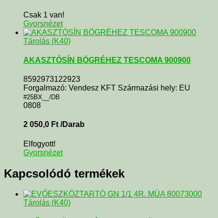
Csak 1 van!
Gyorsnézet
Tárolás (K40)
AKASZTÓSÍN BÖGRÉHEZ TESCOMA 900900
8592973122923
Forgalmazó: Vendesz KFT Származási hely: EU
#25BX__/DB
0808
2 050,0
Ft
/Darab
Elfogyott!
Gyorsnézet
Kapcsolódó termékek
Tárolás (K40)