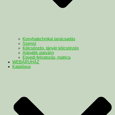
Konyhatechnikai tanácsadás
Szerviz
Kölcsönzés, tányér kölcsönzés
Ajándék utalvány
Egyedi feliratozás, matrica
WEBÁRUHÁZ
Katalógus