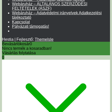
Webáruház – ÁLTALÁNOS SZERZŐDÉSI
FELTÉTELEK (ÁSZF)
Webáruház – Adatvédelmi irányelvek Adatkezelési
tájékoztató
Kapcsolat
Pályázati támogatás!
Hestia | Fejlesztő:
ThemeIsle
Bevásárlókosár
0
Nincs termék a kosaradban!
Vásárlás folytatása
0