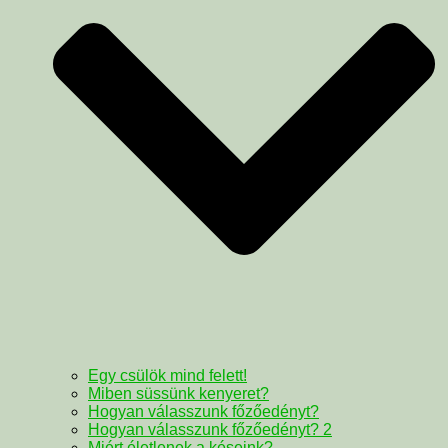
Egy csülök mind felett!
Miben süssünk kenyeret?
Hogyan válasszunk főzőedényt?
Hogyan válasszunk főzőedényt? 2
Miért életlenek a késeink?