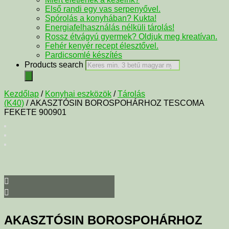
Első randi egy vas serpenyővel.
Spórolás a konyhában? Kukta!
Energiafelhasználás nélküli tárolás!
Rossz étvágyú gyermek? Oldjuk meg kreatívan.
Fehér kenyér recept élesztővel.
Pardicsomlé készítés
Products search
Kezdőlap
/
Konyhai eszközök
/
Tárolás
(K40)
/ AKASZTÓSIN BOROSPOHÁRHOZ TESCOMA
FEKETE 900901
AKASZTÓSIN BOROSPOHÁRHOZ