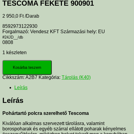
TESCOMA FEKETE 900901
2 950,0
Ft
/Darab
8592973122930
Forgalmazó: Vendesz KFT Származási hely: EU
#24JD__/db
0808
1 készleten
Kosárba teszem
Cikkszám:
A2B7
Kategória:
Tárolás (K40)
Leírás
Leírás
Pohártartó polcra szerelhető Tescoma
Kiválóan alkalmas szervezett tárolásra, valamint
borospoharak és egyéb szárral ellátott poharak kényelmes