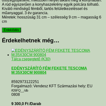
összegyűjtésére, miközben helyet takarít meg a konyhában.
A rúd egyszerűen a konyhaszekrény egyik polcára tolható.
Kiváló minőségű fémből, tartós felületkezeléssel és
műanyaggal. 3 év garancia.
Méretek: hosszúság 31 cm – szélesség 9 cm – magasság 6
cm
Érdekelhetnek még…
Tálca csepegtető (K30)
EDÉNYSZÁRÍTÓ FÉM FEKETE TESCOMA
M:35X30CM 900804
8592973122251
Forgalmazó: Vendesz KFT Származási hely: EU
#26FQ__/db
0808
9 300,0
Ft
/Darab