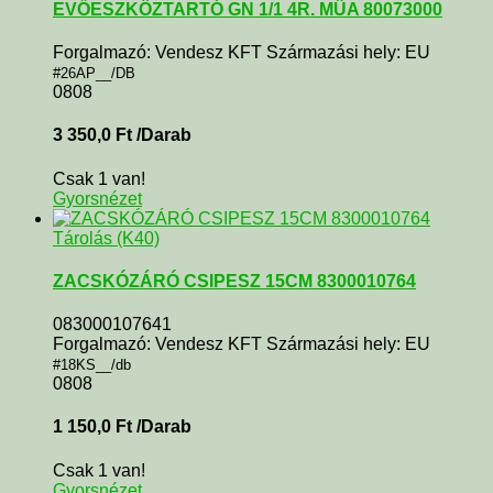
EVŐESZKÖZTARTÓ GN 1/1 4R. MÜA 80073000
Forgalmazó: Vendesz KFT Származási hely: EU
#26AP__/DB
0808
3 350,0
Ft
/Darab
Csak 1 van!
Gyorsnézet
Tárolás (K40)
ZACSKÓZÁRÓ CSIPESZ 15CM 8300010764
083000107641
Forgalmazó: Vendesz KFT Származási hely: EU
#18KS__/db
0808
1 150,0
Ft
/Darab
Csak 1 van!
Gyorsnézet