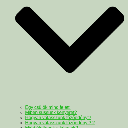
Egy csülök mind felett!
Miben süssünk kenyeret?
Hogyan válasszunk főzőedényt?
Hogyan válasszunk főzőedényt? 2
Miért életlenek a késeink?