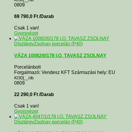
0809
69 790,0
Ft
/Darab
Csak 1 van!
Gyorsnézet
Dísztárgy
Zsolnay porcelán (P40)
VÁZA 10082/0/178 I.O. TAVASZ ZSOLNAY
Porcelánbolt
Forgalmazó: Vendesz KFT Származási hely: EU
#23D[__/db
0809
22 290,0
Ft
/Darab
Csak 1 van!
Gyorsnézet
Dísztárgy
Zsolnay porcelán (P40)