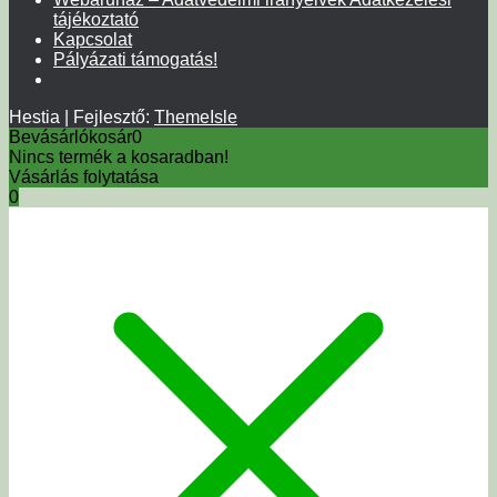
tájékoztató
Kapcsolat
Pályázati támogatás!
Hestia | Fejlesztő:
ThemeIsle
Bevásárlókosár
0
Nincs termék a kosaradban!
Vásárlás folytatása
0