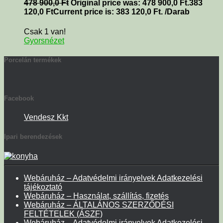
478 900,0
Ft
Original price was: 478 900,0 Ft.
383
120,0
Ft
Current price is: 383 120,0 Ft.
/Darab
Csak 1 van!
Gyorsnézet
Porcelán termékek
Facebook
Vendesz Kkt
Ipari berendezések
Webáruház – Adatvédelmi irányelvek Adatkezelési
tájékoztató
Webáruház – Használat, szállítás, fizetés
Webáruház – ÁLTALÁNOS SZERZŐDÉSI
FELTÉTELEK (ÁSZF)
Webáruház – Adatvédelmi irányelvek Adatkezelési