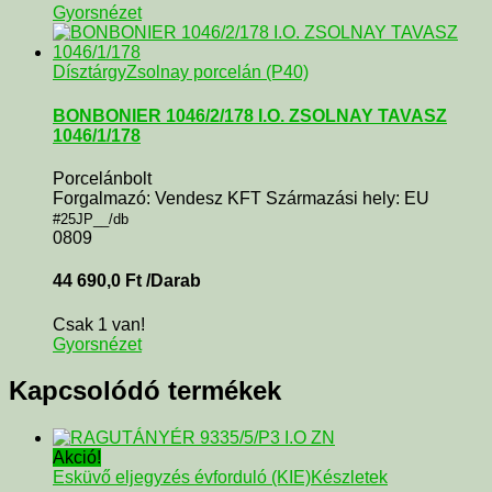
Gyorsnézet
Dísztárgy
Zsolnay porcelán (P40)
BONBONIER 1046/2/178 I.O. ZSOLNAY TAVASZ
1046/1/178
Porcelánbolt
Forgalmazó: Vendesz KFT Származási hely: EU
#25JP__/db
0809
44 690,0
Ft
/Darab
Csak 1 van!
Gyorsnézet
Kapcsolódó termékek
Akció!
Esküvő eljegyzés évforduló (KIE)
Készletek