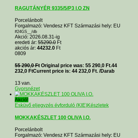
RAGUTÁNYÉR 9335/5/P3 I.O ZN
Porcelánbolt
Forgalmazó: Vendesz KFT Származási hely: EU
#24GS__/db
Akció: 2026.08.31-ig
eredeti ár:
55290.0
Ft
akciós ár:
44232.0
Ft
0809
55 290,0
Ft
Original price was: 55 290,0 Ft.
44
232,0
Ft
Current price is: 44 232,0 Ft.
/Darab
13 van.
Gyorsnézet
Akció!
Esküvő eljegyzés évforduló (KIE)
Készletek
MOKKAKÉSZLET 100 OLIVA I.O.
Porcelánbolt
Forgalmazó: Vendesz KFT Származási hely: EU