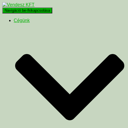
Navigáció be-/kikapcsolása
Cégünk