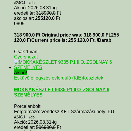
#24GJ__/db
Akció: 2026.08.31-ig
eredeti ár:
318900.0
Ft
akciós ár:
255120.0
Ft
0809
318 900,0
Ft
Original price was: 318 900,0 Ft.
255
120,0
Ft
Current price is: 255 120,0 Ft.
/Darab
Csak 1 van!
Gyorsnézet
Akció!
Esküvő eljegyzés évforduló (KIE)
Készletek
MOKKAKÉSZLET 9335 P1 II.O. ZSOLNAY 6
SZEMÉLYES
Porcelánbolt
Forgalmazó: Vendesz KFT Származási hely: EU
#24GJ__/db
Akció: 2026.08.31-ig
eredeti ár:
506900.0
Ft