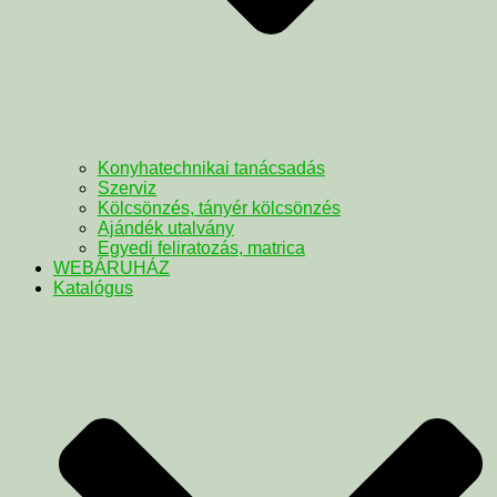
Konyhatechnikai tanácsadás
Szerviz
Kölcsönzés, tányér kölcsönzés
Ajándék utalvány
Egyedi feliratozás, matrica
WEBÁRUHÁZ
Katalógus