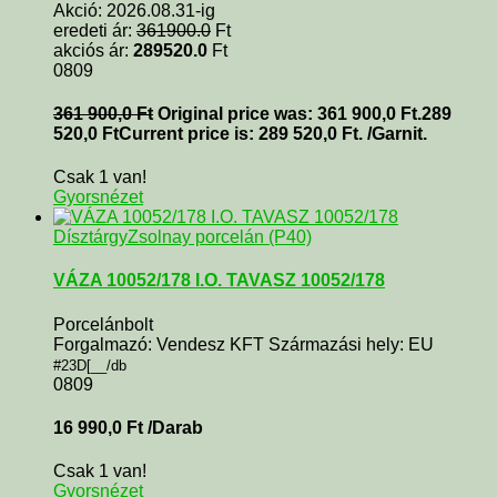
Akció: 2026.08.31-ig
eredeti ár:
361900.0
Ft
akciós ár:
289520.0
Ft
0809
361 900,0
Ft
Original price was: 361 900,0 Ft.
289
520,0
Ft
Current price is: 289 520,0 Ft.
/Garnit.
Csak 1 van!
Gyorsnézet
Dísztárgy
Zsolnay porcelán (P40)
VÁZA 10052/178 I.O. TAVASZ 10052/178
Porcelánbolt
Forgalmazó: Vendesz KFT Származási hely: EU
#23D[__/db
0809
16 990,0
Ft
/Darab
Csak 1 van!
Gyorsnézet