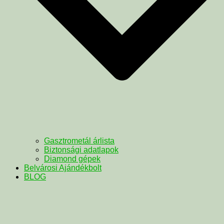
Gasztrometál árlista
Biztonsági adatlapok
Diamond gépek
Belvárosi Ajándékbolt
BLOG