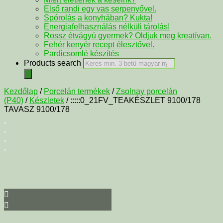
Első randi egy vas serpenyővel.
Spórolás a konyhában? Kukta!
Energiafelhasználás nélküli tárolás!
Rossz étvágyú gyermek? Oldjuk meg kreatívan.
Fehér kenyér recept élesztővel.
Pardicsomlé készítés
Products search
Kezdőlap
/
Porcelán termékek
/
Zsolnay porcelán
(P40)
/
Készletek
/ :::::0_21FV_TEAKÉSZLET 9100/178
TAVASZ 9100/178