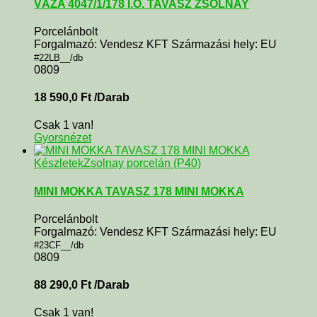
VÁZA 4047/1/178 I.O. TAVASZ ZSOLNAY
Porcelánbolt
Forgalmazó: Vendesz KFT Származási hely: EU
#22LB__/db
0809
18 590,0
Ft
/Darab
Csak 1 van!
Gyorsnézet
Készletek
Zsolnay porcelán (P40)
MINI MOKKA TAVASZ 178 MINI MOKKA
Porcelánbolt
Forgalmazó: Vendesz KFT Származási hely: EU
#23CF__/db
0809
88 290,0
Ft
/Darab
Csak 1 van!