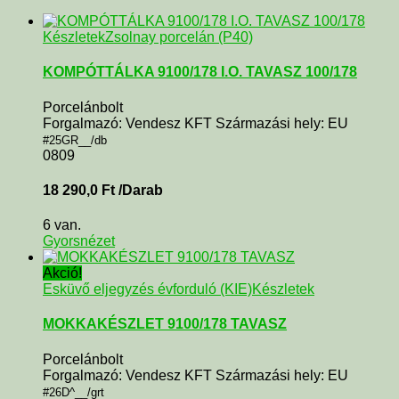
Készletek
Zsolnay porcelán (P40)
KOMPÓTTÁLKA 9100/178 I.O. TAVASZ 100/178
Porcelánbolt
Forgalmazó: Vendesz KFT Származási hely: EU
#25GR__/db
0809
18 290,0
Ft
/Darab
6 van.
Gyorsnézet
Akció!
Esküvő eljegyzés évforduló (KIE)
Készletek
MOKKAKÉSZLET 9100/178 TAVASZ
Porcelánbolt
Forgalmazó: Vendesz KFT Származási hely: EU
#26D^__/grt