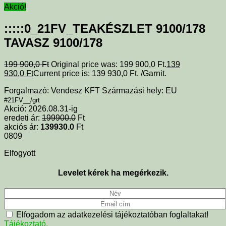
Akció!
:::::0_21FV_TEAKÉSZLET 9100/178
TAVASZ 9100/178
199 900,0
Ft
Original price was: 199 900,0 Ft.
139
930,0
Ft
Current price is: 139 930,0 Ft.
/Garnit.
Forgalmazó: Vendesz KFT Származási hely: EU
#21FV__/grt
Akció: 2026.08.31-ig
eredeti ár:
199900.0
Ft
akciós ár:
139930.0
Ft
0809
Elfogyott
Levelet kérek ha megérkezik.
Elfogadom az adatkezelési tájékoztatóban foglaltakat!
Tájékoztató.