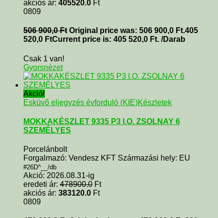
akciós ár:
405520.0
Ft
0809
506 900,0
Ft
Original price was: 506 900,0 Ft.
405
520,0
Ft
Current price is: 405 520,0 Ft.
/Darab
Csak 1 van!
Gyorsnézet
Akció!
Esküvő eljegyzés évforduló (KIE)
Készletek
MOKKAKÉSZLET 9335 P3 I.O. ZSOLNAY 6
SZEMÉLYES
Porcelánbolt
Forgalmazó: Vendesz KFT Származási hely: EU
#26D^__/db
Akció: 2026.08.31-ig
eredeti ár:
478900.0
Ft
akciós ár:
383120.0
Ft
0809