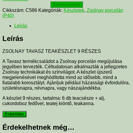
Értesítést kérek
Cikkszám:
C586
Kategóriák:
Készletek
,
Zsolnay porcelán
(P40)
Leírás
Leírás
ZSOLNAY TAVASZ TEAKÉSZLET 9 RÉSZES
A Tavasz termékcsaládot a Zsolnay porcelán megújulása
jegyében tervezték. Céltudatosan alkalmazták a jellegzetes
Zsolnay technikákat és színvilágot. A készlet újszerű
megjelenésével meghódította mind az idősebb, mind a
fiatalabb korosztályt. Ajánljuk például házassági évfordulóra,
születésnapra, névnapra, vagy nászajándékba.
A készlet 9 részes, tartalma: 6 db teacsésze + alj,
cukordoboz fedővel, teatej kiöntő, teakanna.
Érdekelhetnek még…