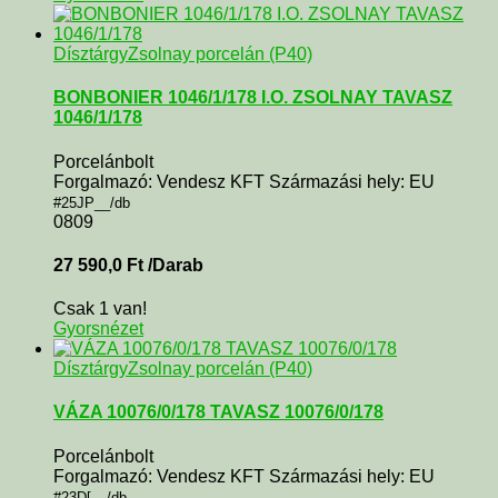
Dísztárgy
Zsolnay porcelán (P40)
BONBONIER 1046/1/178 I.O. ZSOLNAY TAVASZ
1046/1/178
Porcelánbolt
Forgalmazó: Vendesz KFT Származási hely: EU
#25JP__/db
0809
27 590,0
Ft
/Darab
Csak 1 van!
Gyorsnézet
Dísztárgy
Zsolnay porcelán (P40)
VÁZA 10076/0/178 TAVASZ 10076/0/178
Porcelánbolt
Forgalmazó: Vendesz KFT Származási hely: EU
#23D[__/db